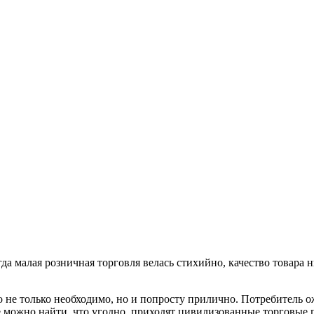
гда малая розничная торговля велась стихийно, качество товара
о не только необходимо, но и попросту прилично. Потребитель ож
де можно найти, что угодно, приходят цивилизованные торговые