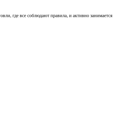
Ц
вли, где все соблюдают правила, и активно занимается
О
с