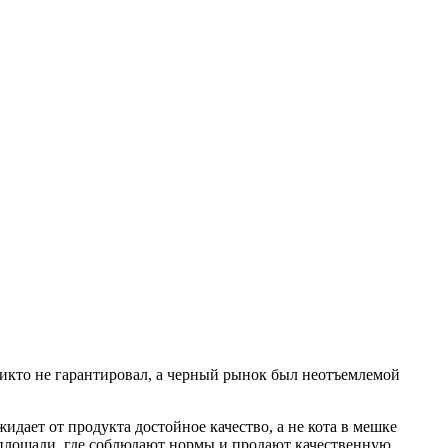
 никто не гарантировал, а черный рынок был неотъемлемой
идает от продукта достойное качество, а не кота в мешке
 площади, где соблюдают нормы и продают качественную