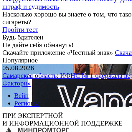
штраф и судимость
Насколько хорошо вы знаете о том, что тако
сигареты?
Пройти тест
Будь бдителен
Не дайте себя обмануть!
Скачайте приложение «Честный знак»
Скача
Популярное
05.08.2026
Самарская область: ИФНС № 1 одержала ве
Фактори»
Вейп
Регионы
ПРИ ЭКСПЕРТНОЙ
И ИНФОРМАЦИОННОЙ ПОДДЕРЖКЕ