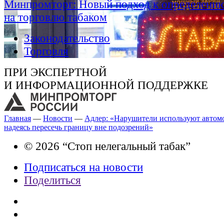
Минпромторг: Новый подход к определению
на торговлю табаком
Законодательство
Торговля
ПРИ ЭКСПЕРТНОЙ
И ИНФОРМАЦИОННОЙ ПОДДЕРЖКЕ
Главная
—
Новости
—
Адлер: «Нарушители используют автом
надеясь пересечь границу вне подозрений»
© 2026 “Стоп нелегальный табак”
Подписаться на новости
Поделиться