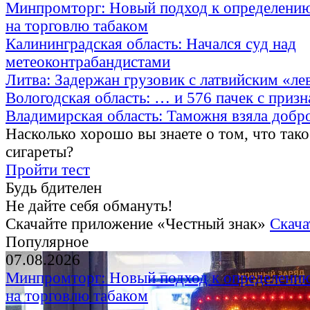
Минпромторг: Новый подход к определению
на торговлю табаком
Калининградская область: Начался суд над
метеоконтрабандистами
Литва: Задержан грузовик с латвийским «ле
Вологодская область: … и 576 пачек с приз
Владимирская область: Таможня взяла добр
Насколько хорошо вы знаете о том, что тако
сигареты?
Пройти тест
Будь бдителен
Не дайте себя обмануть!
Скачайте приложение «Честный знак»
Скача
Популярное
07.08.2026
Минпромторг: Новый подход к определению
на торговлю табаком