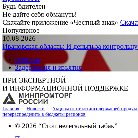
Будь бдителен
Не дайте себя обмануть!
Скачайте приложение «Честный знак»
Скача
Популярное
10.08.2026
Ивановская область: И деньги за контрольн
Регионы
Задержания и изъятия
ПРИ ЭКСПЕРТНОЙ
И ИНФОРМАЦИОННОЙ ПОДДЕРЖКЕ
Главная
—
Новости
—
Акцизы от никотинсодержащей продук
перераспределить в бюджеты регионов
© 2026 “Стоп нелегальный табак”