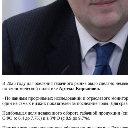
В 2025 году для обеления табачного рынка было сделано нема
по экономической политике
Артема Кирьянова
.
- По данным профильных исследований и отраслевого монитори
один из самых низких показателей за последние годы. Для сра
Наибольшая доля незаконного оборота табачной продукции (сиг
СФО (с 6,4 до 7,7%) и в УФО (с 8,9 до 9,7%).
Наименьшая доля незаконного оборота по-прежнему в Дальнево