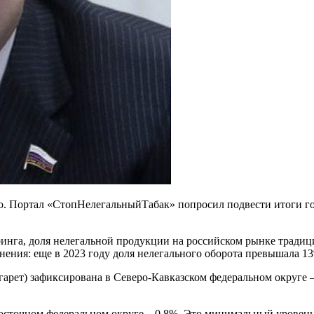
ло. Портал «СтопНелегальныйТабак» попросил подвести итоги г
нга, доля нелегальной продукции на российском рынке традици
внения: еще в 2023 году доля нелегального оборота превышала 1
арет) зафиксирована в Северо-Кавказском федеральном округе – 
сточном федеральном округе – 0,8%. Это минимальный уровень 