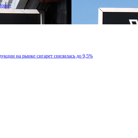
тори»
укции на рынке сигарет снизилась до 9,5%