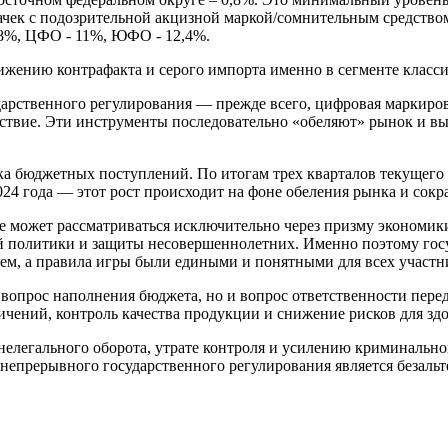
ачек с подозрительной акцизной маркой/сомнительным средство
 8%, ЦФО - 11%, ЮФО - 12,4%.
ижению контрафакта и серого импорта именно в сегменте класси
арственного регулирования — прежде всего, цифровая маркиров
йствие. Эти инструменты последовательно «обеляют» рынок и вы
а бюджетных поступлений. По итогам трех кварталов текущего 
024 года — этот рост происходит на фоне обеления рынка и сокр
е может рассматриваться исключительно через призму экономик
й политики и защиты несовершеннолетних. Именно поэтому госуд
м, а правила игры были едиными и понятными для всех участн
 вопрос наполнения бюджета, но и вопрос ответственности перед
чений, контроль качества продукции и снижение рисков для здо
нелегального оборота, утрате контроля и усилению криминальн
непрерывного государственного регулирования является безаль