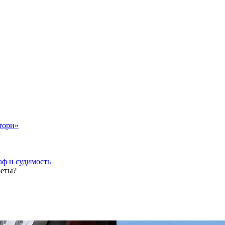
тори»
аф и судимость
реты?