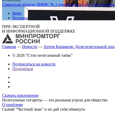
Самарская область: ИФНС № 1 одержала верх над «Бруско Фак
Вейп
Регионы
ПРИ ЭКСПЕРТНОЙ
И ИНФОРМАЦИОННОЙ ПОДДЕРЖКЕ
Главная
—
Новости
—
Артем Кирьянов: Доля нелегальной прод
© 2026 “Стоп нелегальный табак”
Подписаться на новости
Поделиться
Скачать приложение
Нелегальные сигареты — это реальная угроза для общества
О проблеме
Скачай “Честный знак” и не дай себя обмануть