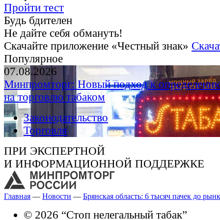
Пройти тест
Будь бдителен
Не дайте себя обмануть!
Скачайте приложение «Честный знак»
Скача
Популярное
07.08.2026
Минпромторг: Новый подход к определению
на торговлю табаком
Законодательство
Торговля
ПРИ ЭКСПЕРТНОЙ
И ИНФОРМАЦИОННОЙ ПОДДЕРЖКЕ
Главная
—
Новости
—
Брянская область: 6 тысяч пачек до рын
© 2026 “Стоп нелегальный табак”