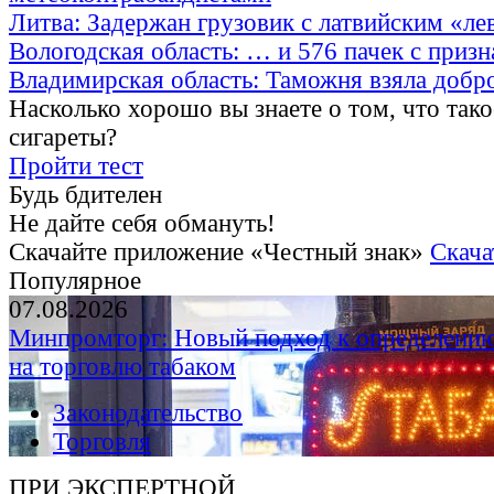
Литва: Задержан грузовик с латвийским «ле
Вологодская область: … и 576 пачек с приз
Владимирская область: Таможня взяла добр
Насколько хорошо вы знаете о том, что тако
сигареты?
Пройти тест
Будь бдителен
Не дайте себя обмануть!
Скачайте приложение «Честный знак»
Скача
Популярное
07.08.2026
Минпромторг: Новый подход к определению
на торговлю табаком
Законодательство
Торговля
ПРИ ЭКСПЕРТНОЙ