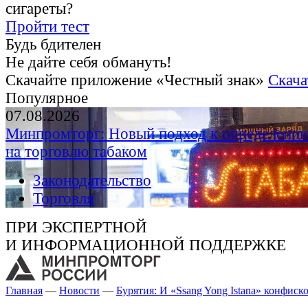
сигареты?
Пройти тест
Будь бдителен
Не дайте себя обмануть!
Скачайте приложение «Честный знак»
Скача
Популярное
07.08.2026
Минпромторг: Новый подход к определению
на торговлю табаком
Законодательство
Торговля
ПРИ ЭКСПЕРТНОЙ
И ИНФОРМАЦИОННОЙ ПОДДЕРЖКЕ
Главная
—
Новости
—
Бурятия: И «Ssang Yong Istana» конфиск