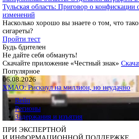
Тульская область: Приговор о конфискации 
изменений
Насколько хорошо вы знаете о том, что тако
сигареты?
Пройти тест
Будь бдителен
Не дайте себя обмануть!
Скачайте приложение «Честный знак»
Скача
Популярное
06.08.2026
ХМАО: Рискнул на миллион, но неудачно
Вейп
Регионы
Задержания и изъятия
ПРИ ЭКСПЕРТНОЙ
И ИНФОРМАЦИОННОЙ ПОДДЕРЖКЕ