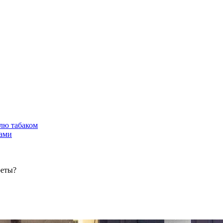
лю табаком
тами
реты?