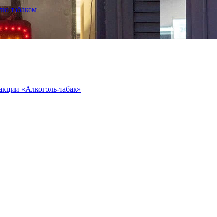
лю табаком
 акции «Алкоголь-табак»