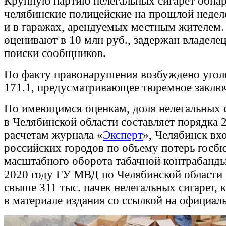
Крупную партию нелегальных сигарет обна
челябинские полицейские на прошлой неделе
и в гаражах, арендуемых местным жителем.
оценивают в 10 млн руб., задержан владелец
поиски сообщников.
По факту правонарушения возбуждено уголо
171.1, предусматривающее тюремное заклю
По имеющимся оценкам, доля нелегальных 
в Челябинской области составляет порядка
расчетам журнала «
Эксперт
», Челябинск вх
российских городов по объему потерь госбю
масштабного оборота табачной контрабанды
2020 году ГУ МВД по Челябинской области 
свыше 311 тыс. пачек нелегальных сигарет, 
в материале издания со ссылкой на официал