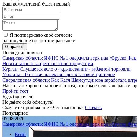
Ваш комментарий будет первый
Я подтверждаю своё согласие
на получение новостной рассылки
Последние новости
Самарская область: ИФНС № 1 одержала верх над «Бруско Фак
Новый закон о запрете опасной продукции
Курган: Слушается дело о «крышевании» табачной торговли
Украина: 105 тысяч пачек сигарет в газовой цистерне
Свердловская область: Как Катя Шамсутдинова заработала штр
Насколько хорошо вы знаете о том, что такое нелегальные сига
Пройти тест
Будь бдителен
Не дайте себя обмануть!
Скачайте приложение «Честный знак»
Скачать
Популярное
05.08.2026
Самарская область: ИФНС № 1 одержала верх над «Бруско Фак
Вейп