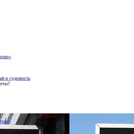
тори»
аф и судимость
реты?
тори»