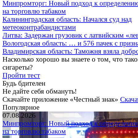
Минпромторг: Новый подход к определению
на торговлю табаком
Калининградская область: Начался суд над
метеоконтрабандистами
Литва: Задержан грузовик с латвийским «ле
Вологодская область: … и 576 пачек с приз
Владимирская область: Таможня взяла добр
Насколько хорошо вы знаете о том, что тако
сигареты?
Пройти тест
Будь бдителен
Не дайте себя обмануть!
Скачайте приложение «Честный знак»
Скача
Популярное
07.08.2026
Минпромторг: Новый подход к определению
на торговлю табаком