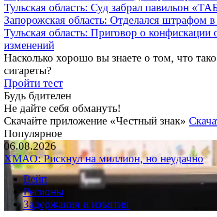
Тульская область: Суд забрал павильон «Т
Запорожская область: Отделался штрафом в
Тульская область: Приговор о конфискации 
изменений
Насколько хорошо вы знаете о том, что тако
сигареты?
Пройти тест
Будь бдителен
Не дайте себя обмануть!
Скачайте приложение «Честный знак»
Скача
Популярное
06.08.2026
ХМАО: Рискнул на миллион, но неудачно
Вейп
Регионы
Задержания и изъятия