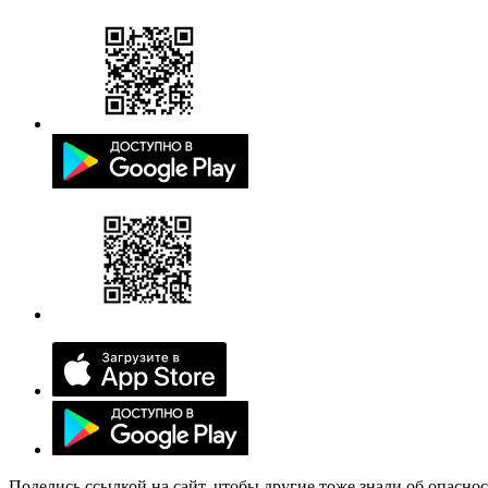
Поделись ссылкой на сайт, чтобы другие тоже знали об опасно