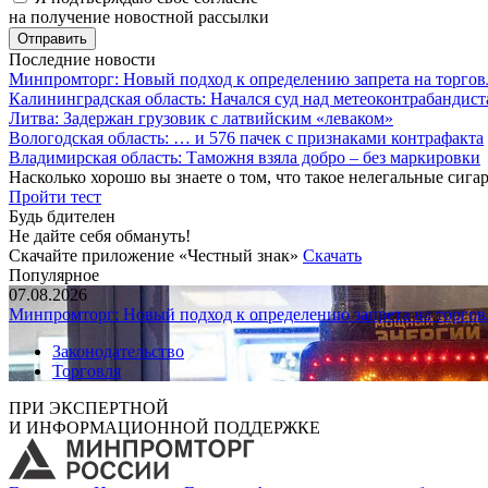
на получение новостной рассылки
Последние новости
Минпромторг: Новый подход к определению запрета на торгов
Калининградская область: Начался суд над метеоконтрабандис
Литва: Задержан грузовик с латвийским «леваком»
Вологодская область: … и 576 пачек с признаками контрафакта
Владимирская область: Таможня взяла добро – без маркировки
Насколько хорошо вы знаете о том, что такое нелегальные сига
Пройти тест
Будь бдителен
Не дайте себя обмануть!
Скачайте приложение «Честный знак»
Скачать
Популярное
07.08.2026
Минпромторг: Новый подход к определению запрета на торгов
Законодательство
Торговля
ПРИ ЭКСПЕРТНОЙ
И ИНФОРМАЦИОННОЙ ПОДДЕРЖКЕ