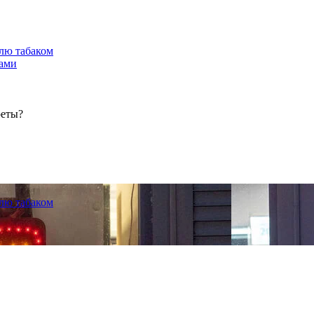
лю табаком
тами
реты?
лю табаком