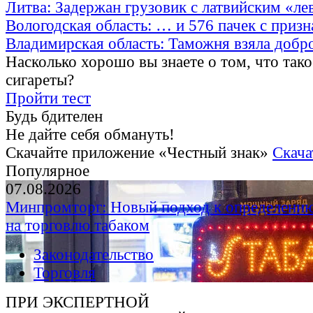
Литва: Задержан грузовик с латвийским «ле
Вологодская область: … и 576 пачек с приз
Владимирская область: Таможня взяла добр
Насколько хорошо вы знаете о том, что тако
сигареты?
Пройти тест
Будь бдителен
Не дайте себя обмануть!
Скачайте приложение «Честный знак»
Скача
Популярное
07.08.2026
Минпромторг: Новый подход к определению
на торговлю табаком
Законодательство
Торговля
ПРИ ЭКСПЕРТНОЙ