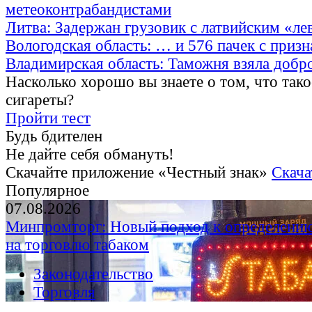
метеоконтрабандистами
Литва: Задержан грузовик с латвийским «ле
Вологодская область: … и 576 пачек с приз
Владимирская область: Таможня взяла добр
Насколько хорошо вы знаете о том, что тако
сигареты?
Пройти тест
Будь бдителен
Не дайте себя обмануть!
Скачайте приложение «Честный знак»
Скача
Популярное
07.08.2026
Минпромторг: Новый подход к определению
на торговлю табаком
Законодательство
Торговля