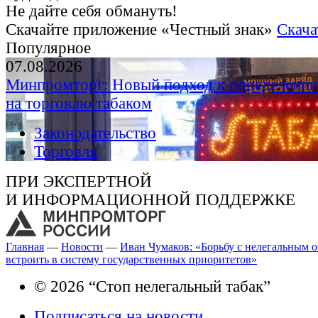
Не дайте себя обмануть!
Скачайте приложение «Честный знак»
Скача
Популярное
07.08.2026
Минпромторг: Новый подход к определению
на торговлю табаком
Законодательство
Торговля
ПРИ ЭКСПЕРТНОЙ
И ИНФОРМАЦИОННОЙ ПОДДЕРЖКЕ
Главная
—
Новости
—
Иван Чумаков: «Борьбу с нелегальным 
встроить в систему государственных приоритетов»
© 2026 “Стоп нелегальный табак”
Подписаться на новости