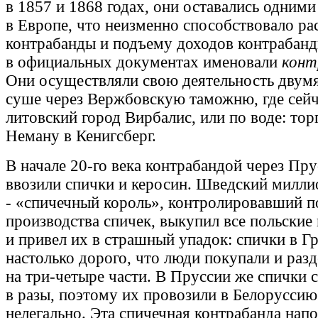
в 1857 и 1868 годах, они оставались одним
в Европе, что неизменно способствовало р
контрабанды и подъему доходов контрабанд
в официальных документах именовали
конт
Они осуществляли свою деятельность двумя
суше через Вержбовскую таможню, где сейч
литовский город Вирбалис, или по воде: то
Неману в Кенигсберг.
В начале 20-го века контрабандой через Пр
ввозили спички и керосин. Шведский милл
- «спичечный король», контролировавший 
производства спичек, выкупил все польские
и привел их в страшный упадок: спички в Гр
настолько дорого, что люди покупали и раз
на три-четыре части. В Пруссии же спички 
в разы, поэтому их провозили в Белоруссию
нелегально. Эта спичечная контрабанда нап