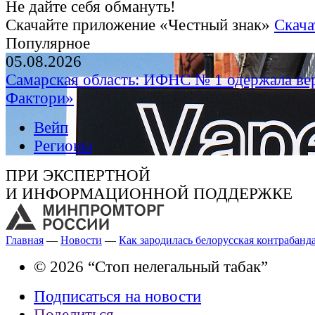
Не дайте себя обмануть!
Скачайте приложение «Честный знак»
Скача
Популярное
05.08.2026
Самарская область: ИФНС № 1 одержала ве
Фактори»
Вейп
Регионы
ПРИ ЭКСПЕРТНОЙ
И ИНФОРМАЦИОННОЙ ПОДДЕРЖКЕ
Главная
—
Новости
—
Как зародилась белорусская контрабанд
© 2026 “Стоп нелегальный табак”
Подписаться на новости
Поделиться