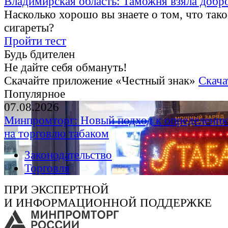
Владимирская область: Таможня взяла добр
Насколько хорошо вы знаете о том, что тако
сигареты?
Пройти тест
Будь бдителен
Не дайте себя обмануть!
Скачайте приложение «Честный знак»
Скача
Популярное
07.08.2026
Минпромторг: Новый подход к определению
на торговлю табаком
Законодательство
Торговля
ПРИ ЭКСПЕРТНОЙ
И ИНФОРМАЦИОННОЙ ПОДДЕРЖКЕ