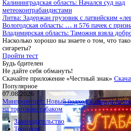
Калининградская область: Начался суд над
метеоконтрабандистами
Литва: Задержан грузовик с латвийским «ле
Вологодская область: … и 576 пачек с приз
Владимирская область: Таможня взяла добр
Насколько хорошо вы знаете о том, что тако
сигареты?
Пройти тест
Будь бдителен
Не дайте себя обмануть!
Скачайте приложение «Честный знак»
Скача
Популярное
07.08.2026
Минпромторг: Новый подход к определению
на торговлю табаком
Законодательство
Торговля