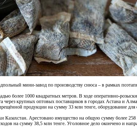
одпольный мини-завод по производству снюса – в рамках поэт
адью более 1000 квадратных метров. В ходе оперативно-розыск
ыта через крупных оптовых поставщиков в городах Астана и Алм
апрещённой продукции на сумму 33 млн тенге, оборудование для 
и Казахстан. Арестовано имущество на общую сумму более 258 м
одов на сумму 38,5 млн тенге. Уголовное дело окончено и напра