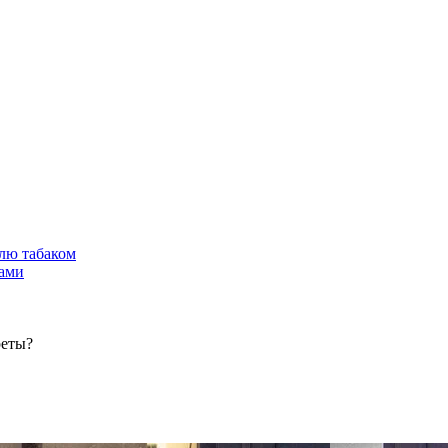
лю табаком
тами
реты?