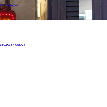
лю табаком
зводству снюса