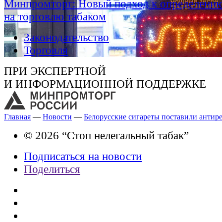
Минпромторг: Новый подход к определению
на торговлю табаком
Законодательство
Торговля
ПРИ ЭКСПЕРТНОЙ
И ИНФОРМАЦИОННОЙ ПОДДЕРЖКЕ
Главная
—
Новости
—
Белорусские сигареты поставили антире
© 2026 “Стоп нелегальный табак”
Подписаться на новости
Поделиться