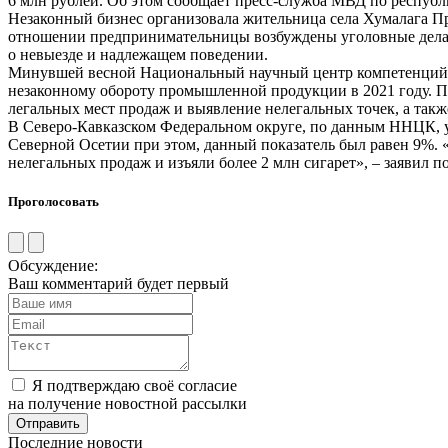
6 млн рублей. Об этом сообщает пресс-служба МВД по республ
Незаконный бизнес организовала жительница села Хумалага П
отношении предпринимательницы возбуждены уголовные дела п
о невыезде и надлежащем поведении.
Минувшей весной Национальный научный центр компетенций (
незаконному обороту промышленной продукции в 2021 году. П
легальных мест продаж и выявление нелегальных точек, а так
В Северо-Кавказском Федеральном округе, по данным ННЦК, уро
Северной Осетии при этом, данный показатель был равен 9%. 
нелегальных продаж и изъяли более 2 млн сигарет», – заявил
Проголосовать
Обсуждение:
Ваш комментарий будет первый
Я подтверждаю своё согласие
на получение новостной рассылки
Последние новости