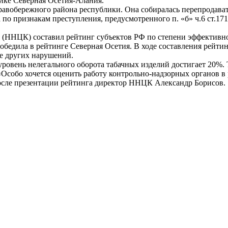
ике Северная Осетия-Алания.
равобережного района республики. Она собиралась перепродава
о признакам преступления, предусмотренного п. «б» ч.6 ст.17
ННЦК) составил рейтинг субъектов РФ по степени эффективнос
обедила в рейтинге Северная Осетия. В ходе составления рей
же других нарушений.
вень нелегального оборота табачных изделий достигает 20%. То 
«Особо хочется оценить работу контрольно-надзорных органов в
 после презентации рейтинга директор ННЦК Александр Борисов.