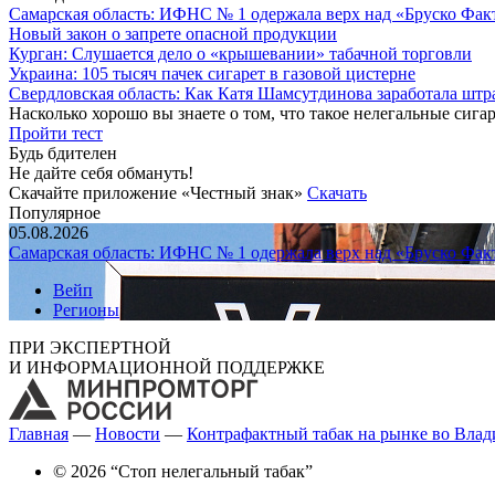
Самарская область: ИФНС № 1 одержала верх над «Бруско Фак
Новый закон о запрете опасной продукции
Курган: Слушается дело о «крышевании» табачной торговли
Украина: 105 тысяч пачек сигарет в газовой цистерне
Свердловская область: Как Катя Шамсутдинова заработала штр
Насколько хорошо вы знаете о том, что такое нелегальные сига
Пройти тест
Будь бдителен
Не дайте себя обмануть!
Скачайте приложение «Честный знак»
Скачать
Популярное
05.08.2026
Самарская область: ИФНС № 1 одержала верх над «Бруско Фак
Вейп
Регионы
ПРИ ЭКСПЕРТНОЙ
И ИНФОРМАЦИОННОЙ ПОДДЕРЖКЕ
Главная
—
Новости
—
Контрафактный табак на рынке во Влад
© 2026 “Стоп нелегальный табак”