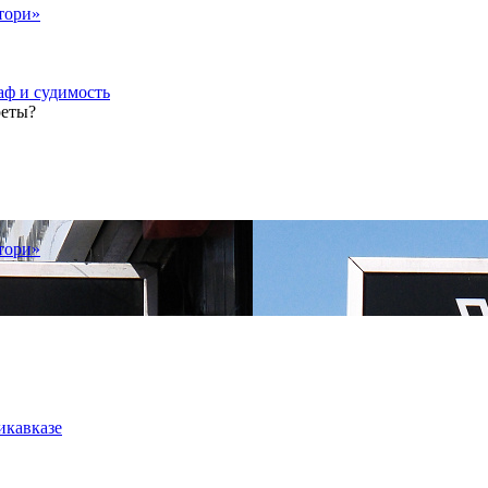
тори»
аф и судимость
реты?
тори»
икавказе