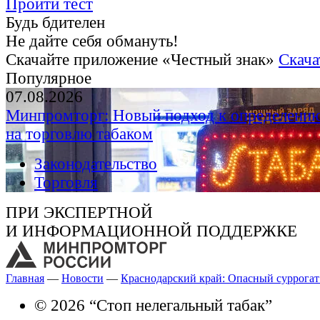
Пройти тест
Будь бдителен
Не дайте себя обмануть!
Скачайте приложение «Честный знак»
Скача
Популярное
07.08.2026
Минпромторг: Новый подход к определению
на торговлю табаком
Законодательство
Торговля
ПРИ ЭКСПЕРТНОЙ
И ИНФОРМАЦИОННОЙ ПОДДЕРЖКЕ
Главная
—
Новости
—
Краснодарский край: Опасный суррогат
© 2026 “Стоп нелегальный табак”