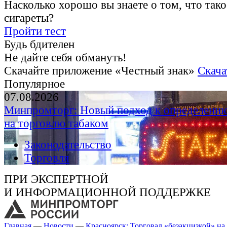
Насколько хорошо вы знаете о том, что тако
сигареты?
Пройти тест
Будь бдителен
Не дайте себя обмануть!
Скачайте приложение «Честный знак»
Скача
Популярное
07.08.2026
Минпромторг: Новый подход к определению
на торговлю табаком
Законодательство
Торговля
ПРИ ЭКСПЕРТНОЙ
И ИНФОРМАЦИОННОЙ ПОДДЕРЖКЕ
Главная
—
Новости
—
Красноярск: Торговал «безакцизкой» на 