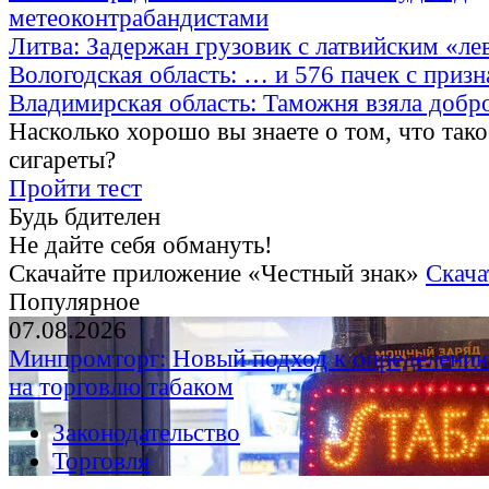
метеоконтрабандистами
Литва: Задержан грузовик с латвийским «ле
Вологодская область: … и 576 пачек с приз
Владимирская область: Таможня взяла добр
Насколько хорошо вы знаете о том, что тако
сигареты?
Пройти тест
Будь бдителен
Не дайте себя обмануть!
Скачайте приложение «Честный знак»
Скача
Популярное
07.08.2026
Минпромторг: Новый подход к определению
на торговлю табаком
Законодательство
Торговля