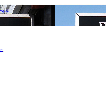
тори»
ял