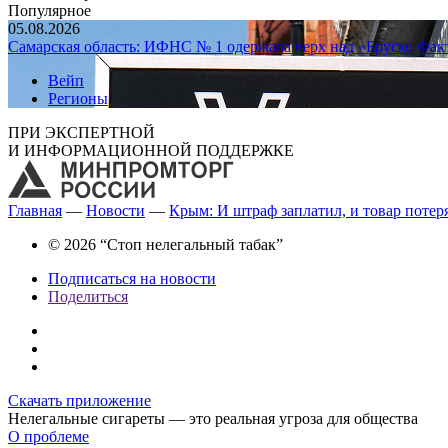
Популярное
05.08.2026
Самарская область: ИФНС № 1 одержала верх над «Бруско Фак
Вейп
Регионы
ПРИ ЭКСПЕРТНОЙ
И ИНФОРМАЦИОННОЙ ПОДДЕРЖКЕ
Главная
—
Новости
—
Крым: И штраф заплатил, и товар потер
© 2026 “Стоп нелегальный табак”
Подписаться на новости
Поделиться
Скачать приложение
Нелегальные сигареты — это реальная угроза для общества
О проблеме