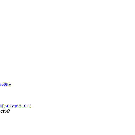
тори»
аф и судимость
реты?