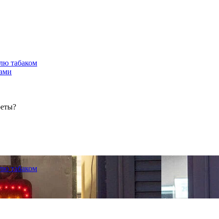
лю табаком
тами
реты?
лю табаком