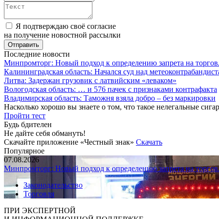
Я подтверждаю своё согласие
на получение новостной рассылки
Последние новости
Минпромторг: Новый подход к определению запрета на торгов
Калининградская область: Начался суд над метеоконтрабандис
Литва: Задержан грузовик с латвийским «леваком»
Вологодская область: … и 576 пачек с признаками контрафакта
Владимирская область: Таможня взяла добро – без маркировки
Насколько хорошо вы знаете о том, что такое нелегальные сига
Пройти тест
Будь бдителен
Не дайте себя обмануть!
Скачайте приложение «Честный знак»
Скачать
Популярное
07.08.2026
Минпромторг: Новый подход к определению запрета на торгов
Законодательство
Торговля
ПРИ ЭКСПЕРТНОЙ