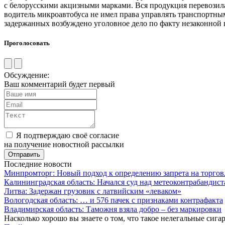
с белорусскими акцизными марками. Вся продукция перевозилас
водитель микроавтобуса не имел права управлять транспортны
задержанных возбуждено уголовное дело по факту незаконной 
Проголосовать
Обсуждение:
Ваш комментарий будет первый
Я подтверждаю своё согласие
на получение новостной рассылки
Последние новости
Минпромторг: Новый подход к определению запрета на торгов
Калининградская область: Начался суд над метеоконтрабандис
Литва: Задержан грузовик с латвийским «леваком»
Вологодская область: … и 576 пачек с признаками контрафакта
Владимирская область: Таможня взяла добро – без маркировки
Насколько хорошо вы знаете о том, что такое нелегальные сига