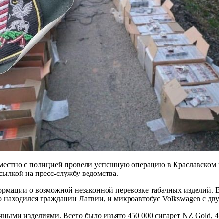
естно с полицией провели успешную операцию в Краславском к
сылкой на пресс-службу ведомства.
рмации о возможной незаконной перевозке табачных изделий. 
о находился гражданин Латвии, и микроавтобус Volkswagen с дв
ыми изделиями. Всего было изъято 450 000 сигарет NZ Gold, 420