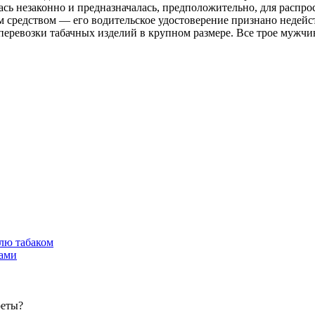
ь незаконно и предназначалась, предположительно, для распрос
м средством — его водительское удостоверение признано недейс
перевозки табачных изделий в крупном размере. Все трое мужчи
лю табаком
тами
реты?