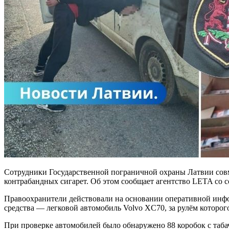
Сотрудники Государственной пограничной охраны Латвии совм
контрабандных сигарет. Об этом сообщает агентство LETA со с
Правоохранители действовали на основании оперативной инфо
средства — легковой автомобиль Volvo XC70, за рулём которог
При проверке автомобилей было обнаружено 88 коробок с табачн