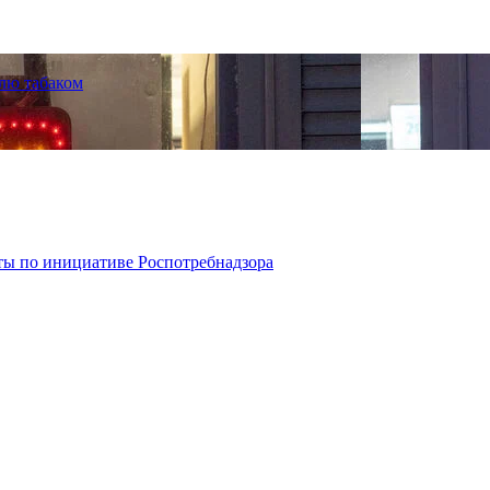
лю табаком
ты по инициативе Роспотребнадзора