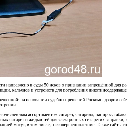
ти направлено в суды 50 исков о признании запрещённой для ра
ции, кальянов и устройств для потребления никотинсодержаще
рещенной: на основании судебных решений Роскомнадзором сейч
отрении.
очисленным ассортиментом сигарет, сигарилл, папирос, табака д
нных сигарет и жидкостей для электронных сигаретих заправки, к
рмацией могут, в том числе, несовершеннолетние. Также сайты