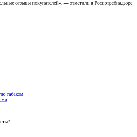
ельные отзывы покупателей», — отметили в Роспотребнадзоре.
лю табаком
тами
реты?