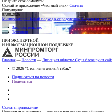
Не дайте себя обмануть!
Скачайте приложение «Честный знак»
Скачать
Популярное
07.08.2026
Минпромторг: Новый подход к определению запрета на торгов
Законодательство
Торговля
ПРИ ЭКСПЕРТНОЙ
И ИНФОРМАЦИОННОЙ ПОДДЕРЖКЕ
Главная
—
Новости
—
Липецкая область: Суды блокируют сай
© 2026 “Стоп нелегальный табак”
Подписаться на новости
Поделиться
Скачать приложение
Нелегальные сигареты — это реальная угроза для общества