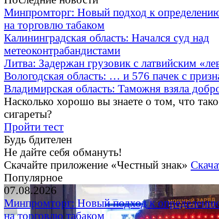
Минпромторг: Новый подход к определению
на торговлю табаком
Калининградская область: Начался суд над
метеоконтрабандистами
Литва: Задержан грузовик с латвийским «ле
Вологодская область: … и 576 пачек с приз
Владимирская область: Таможня взяла добр
Насколько хорошо вы знаете о том, что тако
сигареты?
Пройти тест
Будь бдителен
Не дайте себя обмануть!
Скачайте приложение «Честный знак»
Скача
Популярное
07.08.2026
Минпромторг: Новый подход к определению
на торговлю табаком