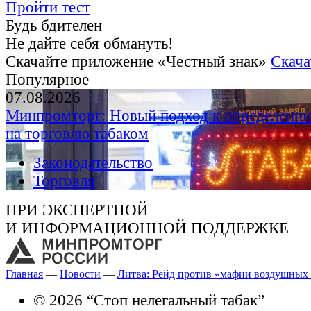
Пройти тест
Будь бдителен
Не дайте себя обмануть!
Скачайте приложение «Честный знак»
Скача
Популярное
07.08.2026
Минпромторг: Новый подход к определению
на торговлю табаком
Законодательство
Торговля
ПРИ ЭКСПЕРТНОЙ
И ИНФОРМАЦИОННОЙ ПОДДЕРЖКЕ
Главная
—
Новости
—
Литва: Рейд против «мафии воздушных
© 2026 “Стоп нелегальный табак”