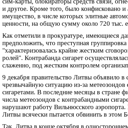
сим-карты, блокираторы средств связи, огн
и другое. Кроме того, было конфисковано и
имущество, в числе которых элитные автом
ценности, на общую сумму около 720 тыс. е
Как отметили в прокуратуре, имеющиеся д
предположить, что преступная группировка
"характеризовалась крайне жестким сговоро
ролей". Контрабанда сигарет осуществлялас
слаженно, под жестким контролем организа
9 декабря правительство Литвы объявило в 
чрезвычайную ситуацию из-за метеозондов
сигаретами. В последние месяцы в стране ф
числа метеозондов с контрабандными сигар
нарушают работу Вильнюсского аэропорта.
Литвы всячески пытается обвинить в этом Б
Так, Литва в конце октября в односторонне