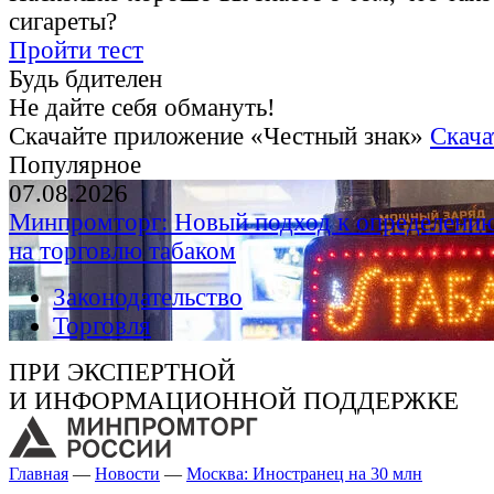
сигареты?
Пройти тест
Будь бдителен
Не дайте себя обмануть!
Скачайте приложение «Честный знак»
Скача
Популярное
07.08.2026
Минпромторг: Новый подход к определению
на торговлю табаком
Законодательство
Торговля
ПРИ ЭКСПЕРТНОЙ
И ИНФОРМАЦИОННОЙ ПОДДЕРЖКЕ
Главная
—
Новости
—
Москва: Иностранец на 30 млн