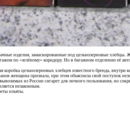
ачные изделия, замаскированные под цельнозерновые хлебцы. 
гажом по «зелёному» коридору. Но в багажном отделении её а
ая коробка цельнозерновых хлебцев известного бренда, внутри 
ганов женщина признала, при этом объяснила свой поступок не
вывозимых из России сигарет для личного пользования, но сок
вляется незаконным.
еты изъяты.