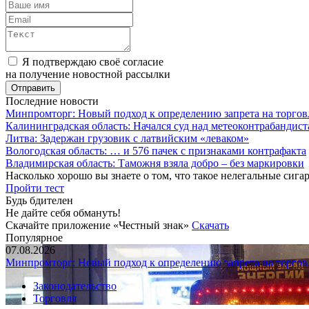
Я подтверждаю своё согласие
на получение новостной рассылки
Последние новости
Минпромторг: Новый подход к определению запрета на торгов
Калининградская область: Начался суд над метеоконтрабандис
Литва: Задержан грузовик с латвийским «леваком»
Вологодская область: … и 576 пачек с признаками контрафакта
Владимирская область: Таможня взяла добро – без маркировки
Насколько хорошо вы знаете о том, что такое нелегальные сига
Пройти тест
Будь бдителен
Не дайте себя обмануть!
Скачайте приложение «Честный знак»
Скачать
Популярное
07.08.2026
Минпромторг: Новый подход к определению запрета на торгов
Законодательство
Торговля