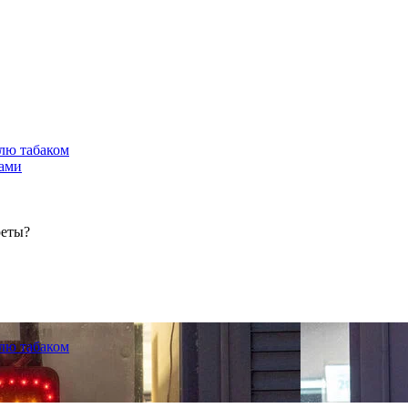
лю табаком
тами
реты?
лю табаком