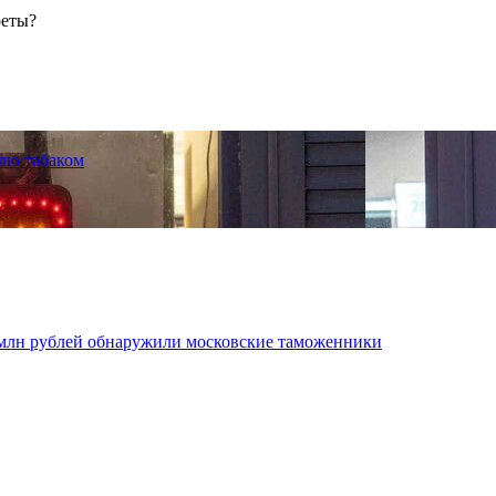
реты?
лю табаком
 млн рублей обнаружили московские таможенники