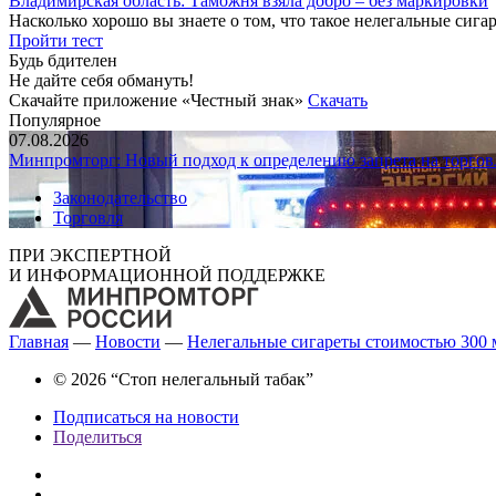
Владимирская область: Таможня взяла добро – без маркировки
Насколько хорошо вы знаете о том, что такое нелегальные сига
Пройти тест
Будь бдителен
Не дайте себя обмануть!
Скачайте приложение «Честный знак»
Скачать
Популярное
07.08.2026
Минпромторг: Новый подход к определению запрета на торгов
Законодательство
Торговля
ПРИ ЭКСПЕРТНОЙ
И ИНФОРМАЦИОННОЙ ПОДДЕРЖКЕ
Главная
—
Новости
—
Нелегальные сигареты стоимостью 300
© 2026 “Стоп нелегальный табак”
Подписаться на новости
Поделиться