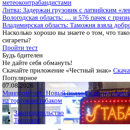
метеоконтрабандистами
Литва: Задержан грузовик с латвийским «ле
Вологодская область: … и 576 пачек с приз
Владимирская область: Таможня взяла добр
Насколько хорошо вы знаете о том, что тако
сигареты?
Пройти тест
Будь бдителен
Не дайте себя обмануть!
Скачайте приложение «Честный знак»
Скача
Популярное
07.08.2026
Минпромторг: Новый подход к определению
на торговлю табаком
Законодательство
Торговля