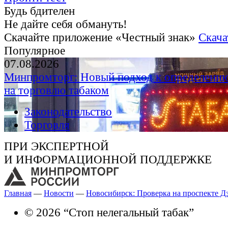
Будь бдителен
Не дайте себя обмануть!
Скачайте приложение «Честный знак»
Скача
Популярное
07.08.2026
Минпромторг: Новый подход к определению
на торговлю табаком
Законодательство
Торговля
ПРИ ЭКСПЕРТНОЙ
И ИНФОРМАЦИОННОЙ ПОДДЕРЖКЕ
Главная
—
Новости
—
Новосибирск: Проверка на проспекте Д
© 2026 “Стоп нелегальный табак”