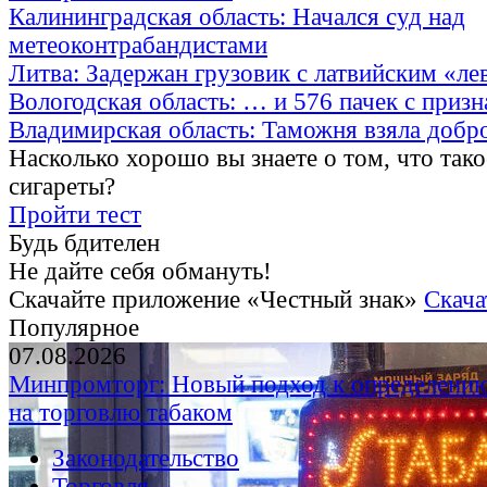
Калининградская область: Начался суд над
метеоконтрабандистами
Литва: Задержан грузовик с латвийским «ле
Вологодская область: … и 576 пачек с приз
Владимирская область: Таможня взяла добр
Насколько хорошо вы знаете о том, что тако
сигареты?
Пройти тест
Будь бдителен
Не дайте себя обмануть!
Скачайте приложение «Честный знак»
Скача
Популярное
07.08.2026
Минпромторг: Новый подход к определению
на торговлю табаком
Законодательство
Торговля