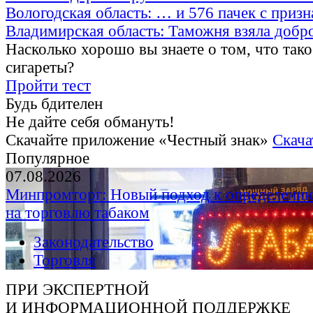
Вологодская область: … и 576 пачек с приз
Владимирская область: Таможня взяла добр
Насколько хорошо вы знаете о том, что тако
сигареты?
Пройти тест
Будь бдителен
Не дайте себя обмануть!
Скачайте приложение «Честный знак»
Скача
Популярное
07.08.2026
Минпромторг: Новый подход к определению
на торговлю табаком
Законодательство
Торговля
ПРИ ЭКСПЕРТНОЙ
И ИНФОРМАЦИОННОЙ ПОДДЕРЖКЕ