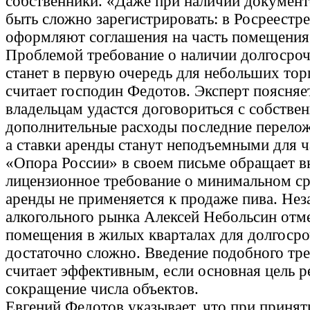
собственники. «Даже при наличии документ
быть сложно зарегистрировать: в Росреестр
оформляют соглашения на часть помещения
Проблемой требование о наличии долгосро
станет в первую очередь для небольших тор
считает господин Федотов. Эксперт поясняет
владельцам удастся договориться с собстве
дополнительные расходы последние перелож
а ставки аренды станут неподъемными для ч
«Опора России» в своем письме обращает вн
лицензионное требование о минимальном ср
аренды не применяется к продаже пива. Не
алкогольного рынка Алексей Небольсин отме
помещения в жилых кварталах для долгоср
достаточно сложно. Введение подобного тр
считает эффективным, если основная цель 
сокращение числа объектов.
Евгений Федотов указывает, что при принят