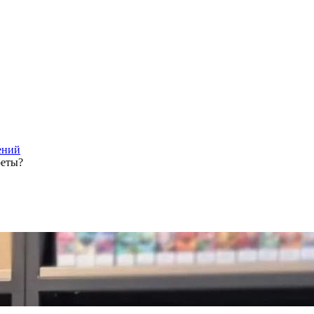
ений
реты?