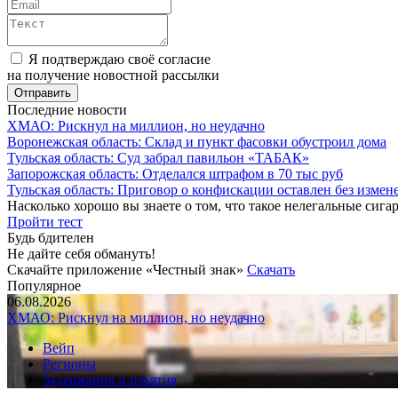
Я подтверждаю своё согласие
на получение новостной рассылки
Последние новости
ХМАО: Рискнул на миллион, но неудачно
Воронежская область: Склад и пункт фасовки обустроил дома
Тульская область: Суд забрал павильон «ТАБАК»
Запорожская область: Отделался штрафом в 70 тыс руб
Тульская область: Приговор о конфискации оставлен без измен
Насколько хорошо вы знаете о том, что такое нелегальные сига
Пройти тест
Будь бдителен
Не дайте себя обмануть!
Скачайте приложение «Честный знак»
Скачать
Популярное
06.08.2026
ХМАО: Рискнул на миллион, но неудачно
Вейп
Регионы
Задержания и изъятия