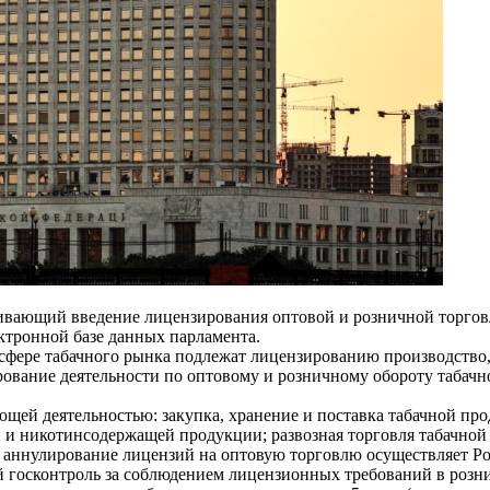
ривающий введение лицензирования оптовой и розничной торго
ктронной базе данных парламента.
 в сфере табачного рынка подлежат лицензированию производств
ирование деятельности по оптовому и розничному обороту таба
ющей деятельностью: закупка, хранение и поставка табачной п
и и никотинсодержащей продукции; развозная торговля табачно
аннулирование лицензий на оптовую торговлю осуществляет Рос
 госконтроль за соблюдением лицензионных требований в розн