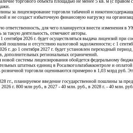
ичие торгового объекта площадью не менее 5 кв. м (с правом с
дажи.
шлины за лицензирование торговли табачной и никотинсодержащ
льной и не создаст избыточную финансовую нагрузку на органи
ю ответственность, для чего планируется внести изменения в У
 за такую деятельность, отмечают авторы.
1 сентября 2026 г. будет осуществляться выдача лицензий при с
й пошлины и отсутствию налоговой задолженности; с 1 сентября
026 г. до 1 сентября 2027 г. будет установлен переходный перио
в, дополнительных региональных ограничений.
новой системы лицензирования обойдется федеральному бюджету 
тельных штатных единиц в Росалкогольтабакконтроле и оплатой
розничной торговли оцениваются примерно в 1,03 млрд руб. Эти
028 гг., планируемое введение государственной пошлины за пре
 г. 800 млн руб., в 2027 - 40 млн. руб., в 2028 г. - 40 млн. руб