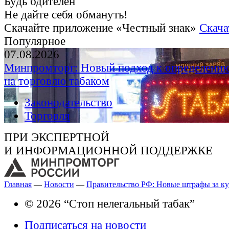
Будь бдителен
Не дайте себя обмануть!
Скачайте приложение «Честный знак»
Скача
Популярное
07.08.2026
Минпромторг: Новый подход к определению
на торговлю табаком
Законодательство
Торговля
ПРИ ЭКСПЕРТНОЙ
И ИНФОРМАЦИОННОЙ ПОДДЕРЖКЕ
Главная
—
Новости
—
Правительство РФ: Новые штрафы за к
© 2026 “Стоп нелегальный табак”
Подписаться на новости