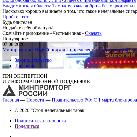
Вологодская область: … и 576 пачек с признаками контрафакта
Владимирская область: Таможня взяла добро – без маркировки
Насколько хорошо вы знаете о том, что такое нелегальные сига
Пройти тест
Будь бдителен
Не дайте себя обмануть!
Скачайте приложение «Честный знак»
Скачать
Популярное
07.08.2026
Минпромторг: Новый подход к определению запрета на торгов
Законодательство
Торговля
ПРИ ЭКСПЕРТНОЙ
И ИНФОРМАЦИОННОЙ ПОДДЕРЖКЕ
Главная
—
Новости
—
Правительство РФ: С 1 марта блокироват
© 2026 “Стоп нелегальный табак”
Подписаться на новости
Поделиться