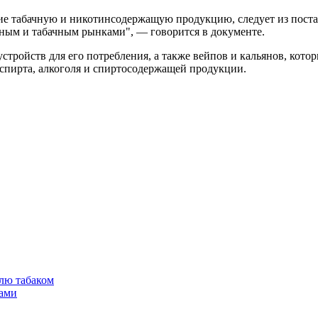
ющие табачную и никотинсодержащую продукцию, следует из пос
ьным и табачным рынками", — говорится в документе.
стройств для его потребления, а также вейпов и кальянов, кот
 спирта, алкоголя и спиртосодержащей продукции.
лю табаком
тами