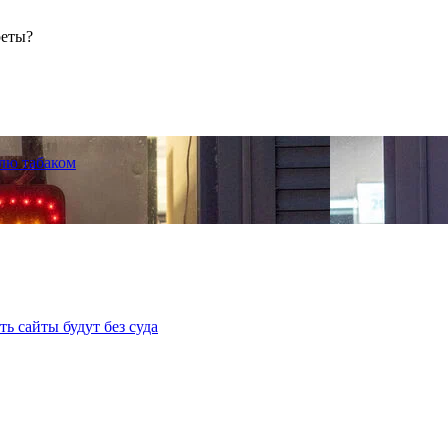
реты?
лю табаком
ь сайты будут без суда