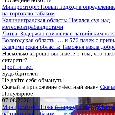
Последние новости
Минпромторг: Новый подход к определению
на торговлю табаком
Калининградская область: Начался суд над
метеоконтрабандистами
Литва: Задержан грузовик с латвийским «ле
Вологодская область: … и 576 пачек с приз
Владимирская область: Таможня взяла добр
Насколько хорошо вы знаете о том, что тако
сигареты?
Пройти тест
Будь бдителен
Не дайте себя обмануть!
Скачайте приложение «Честный знак»
Скача
Популярное
07.08.2026
Минпромторг: Новый подход к определению
на торговлю табаком