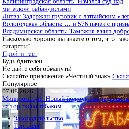
Калининградская область: Начался суд над
метеоконтрабандистами
Литва: Задержан грузовик с латвийским «ле
Вологодская область: … и 576 пачек с приз
Владимирская область: Таможня взяла добр
Насколько хорошо вы знаете о том, что тако
сигареты?
Пройти тест
Будь бдителен
Не дайте себя обмануть!
Скачайте приложение «Честный знак»
Скача
Популярное
07.08.2026
Минпромторг: Новый подход к определению
на торговлю табаком
Законодательство
Торговля