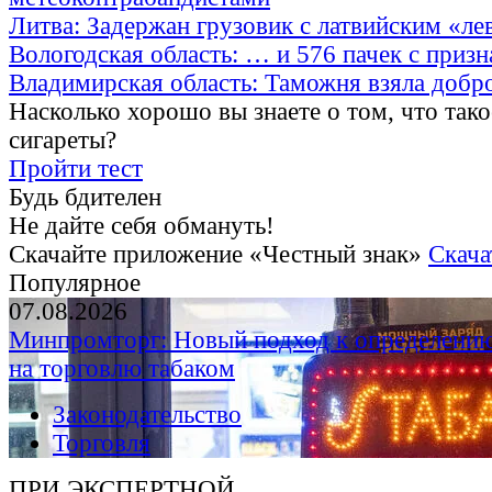
Литва: Задержан грузовик с латвийским «ле
Вологодская область: … и 576 пачек с приз
Владимирская область: Таможня взяла добр
Насколько хорошо вы знаете о том, что тако
сигареты?
Пройти тест
Будь бдителен
Не дайте себя обмануть!
Скачайте приложение «Честный знак»
Скача
Популярное
07.08.2026
Минпромторг: Новый подход к определению
на торговлю табаком
Законодательство
Торговля
ПРИ ЭКСПЕРТНОЙ