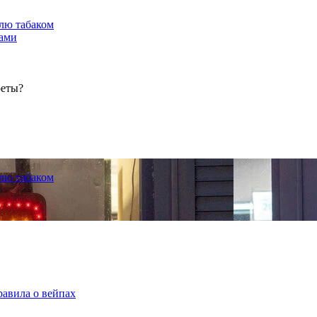
лю табаком
тами
реты?
лю табаком
равила о вейпах