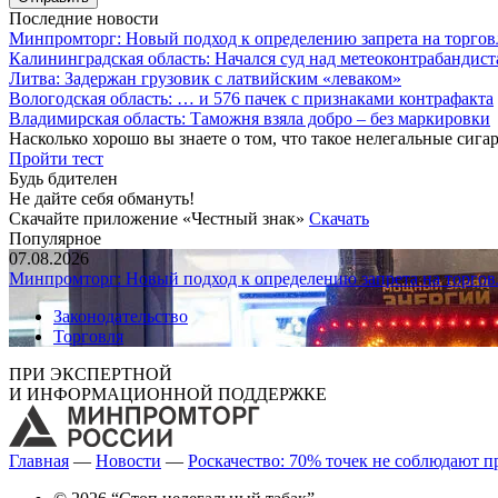
Последние новости
Минпромторг: Новый подход к определению запрета на торгов
Калининградская область: Начался суд над метеоконтрабандис
Литва: Задержан грузовик с латвийским «леваком»
Вологодская область: … и 576 пачек с признаками контрафакта
Владимирская область: Таможня взяла добро – без маркировки
Насколько хорошо вы знаете о том, что такое нелегальные сига
Пройти тест
Будь бдителен
Не дайте себя обмануть!
Скачайте приложение «Честный знак»
Скачать
Популярное
07.08.2026
Минпромторг: Новый подход к определению запрета на торгов
Законодательство
Торговля
ПРИ ЭКСПЕРТНОЙ
И ИНФОРМАЦИОННОЙ ПОДДЕРЖКЕ
Главная
—
Новости
—
Роскачество: 70% точек не соблюдают п