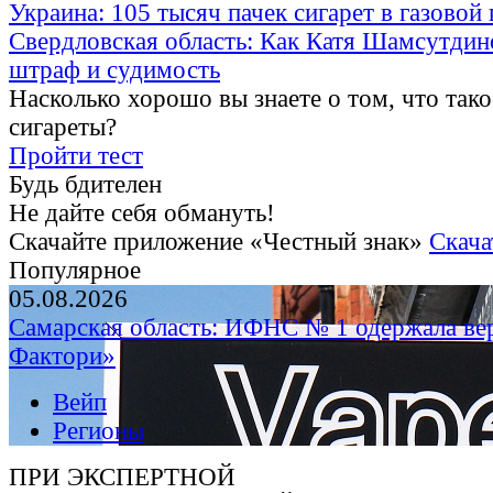
Украина: 105 тысяч пачек сигарет в газовой
Свердловская область: Как Катя Шамсутдин
штраф и судимость
Насколько хорошо вы знаете о том, что тако
сигареты?
Пройти тест
Будь бдителен
Не дайте себя обмануть!
Скачайте приложение «Честный знак»
Скача
Популярное
05.08.2026
Самарская область: ИФНС № 1 одержала ве
Фактори»
Вейп
Регионы
ПРИ ЭКСПЕРТНОЙ